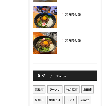
2026/08/09
.
2026/08/09
.
タグ
Tags
浜松市
ラーメン
牧之原市
島田市
掛川市
中華そば
ランチ
麺無双