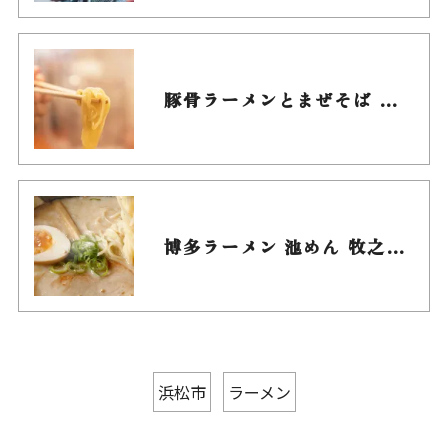
豚骨ラーメンとまぜそば 池めん 浜松店
博多ラーメン 池めん 牧之原本店
浜松市
ラーメン