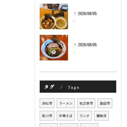
2026/08/05
.
2026/08/05
.
タグ
Tags
浜松市
ラーメン
牧之原市
島田市
掛川市
中華そば
ランチ
麺無双