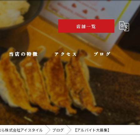
店舗一覧
当店の特徴
アクセス
ブログ
まぜそば
博多ラーメン 池めん 牧之原本店
豚骨ラーメン
豚骨ラーメンとまぜそば 池めん 浜松店
バイキング
豚骨ラーメンとまぜそば 池めん 掛川店
家族
豚骨ラーメンとまぜそば 池めん 岡部店
なら株式会社アイスタイル
ブログ
【アルバイト大募集】
こだわり
豚骨ラーメンとまぜそば 池めん 清水町店