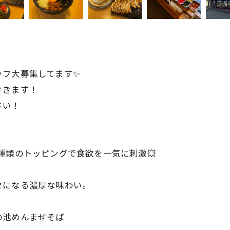
ッフ大募集してます✨
ききます！
さい！
種類のトッピングで食欲を一気に刺激💥
セになる濃厚な味わい。
の池めんまぜそば