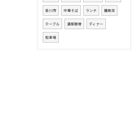
掛川市
中華そば
ランチ
麺無双
テーブル
濃厚豚骨
ディナー
駐車場