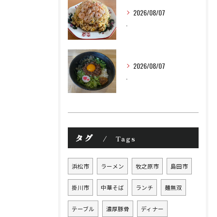
2026/08/07
.
2026/08/07
.
タグ
Tags
浜松市
ラーメン
牧之原市
島田市
掛川市
中華そば
ランチ
麺無双
テーブル
濃厚豚骨
ディナー