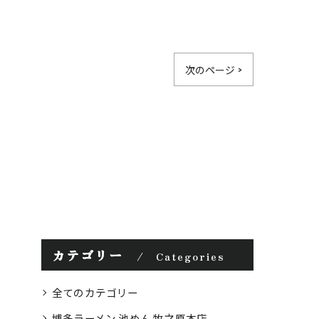
次のページ >
カテゴリー
Categories
全てのカテゴリー
博多ラーメン 池めん 牧之原本店