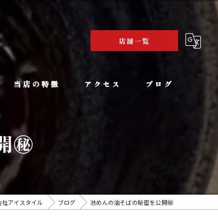
店舗一覧
当店の特徴
アクセス
ブログ
まぜそば
博多ラーメン 池めん 牧之原本店
㊙️
豚骨ラーメン
豚骨ラーメンとまぜそば 池めん 浜松店
バイキング
豚骨ラーメンとまぜそば 池めん 掛川店
家族
豚骨ラーメンとまぜそば 池めん 岡部店
会社アイスタイル
ブログ
池めんの油そばの秘密を公開㊙️
こだわり
豚骨ラーメンとまぜそば 池めん 清水町店