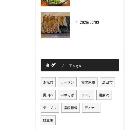
2026/08/09
.
タグ
Tags
浜松市
ラーメン
牧之原市
島田市
掛川市
中華そば
ランチ
麺無双
テーブル
濃厚豚骨
ディナー
駐車場