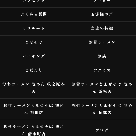
コンセプト
メニュー
よくある質問
お客様の声
リクルート
当店の特徴
まぜそば
豚骨ラーメン
バイキング
家族
こだわり
アクセス
博多ラーメン 池めん 牧之原本
豚骨ラーメンとまぜそば 池め
店
ん 浜松店
豚骨ラーメンとまぜそば 池め
豚骨ラーメンとまぜそば 池め
ん 掛川店
ん 岡部店
豚骨ラーメンとまぜそば 池め
ブログ
ん 清水町店